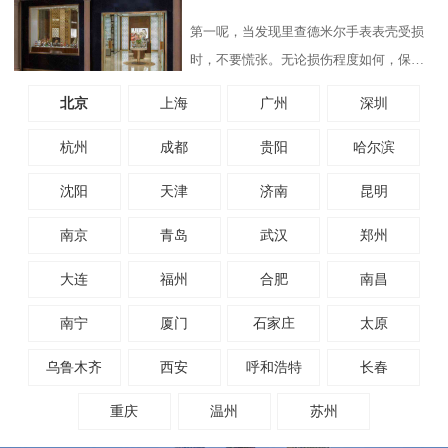
航天、制药以及高端腕表
第一呢，当发现里查德米尔手表表壳受损
时，不要慌张。无论损伤程度如何，保持
冷静和理智是最重要的。请避免自行拆卸
北京
上海
广州
深圳
手表，因为里查德米尔手
杭州
成都
贵阳
哈尔滨
沈阳
天津
济南
昆明
南京
青岛
武汉
郑州
大连
福州
合肥
南昌
南宁
厦门
石家庄
太原
乌鲁木齐
西安
呼和浩特
长春
重庆
温州
苏州