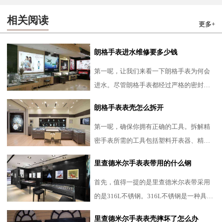
相关阅读
更多+
朗格手表进水维修要多少钱
第一呢，让我们来看一下朗格手表为何会
进水。尽管朗格手表都经过严格的密封处
理，但日常使用中的一些不当操作，如在
朗格手表表壳怎么拆开
潮湿环境下长时间使用、
第一呢，确保你拥有正确的工具。拆解精
密手表所需的工具包括塑料开表器、精细
的镊子、专业螺丝刀以及防静电手套等。
里查德米尔手表表带用的什么钢
此外，还需要一个干净、
首先，值得一提的是里查德米尔表带采用
的是316L不锈钢。316L不锈钢是一种具有
极高耐腐蚀性的合金钢，广泛应用于航空
里查德米尔手表表壳摔坏了怎么办